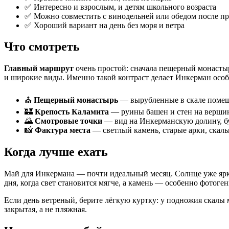
✅ Интересно и взрослым, и детям школьного возраста
✅ Можно совместить с винодельней или обедом после п
✅ Хороший вариант на день без моря и ветра
Что смотреть
Главный маршрут
очень простой: сначала пещерный монастыр
и широкие виды. Именно такой контраст делает Инкерман осо
⛪
Пещерный монастырь
— вырубленные в скале помеще
🏰
Крепость Каламита
— руины башен и стен на вершин
🌄
Смотровые точки
— вид на Инкерманскую долину, бу
📸
Фактура места
— светлый камень, старые арки, скал
Когда лучше ехать
Май для Инкермана — почти идеальный месяц. Солнце уже ярко
дня, когда свет становится мягче, а камень — особенно фотоге
Если день ветреный, берите лёгкую куртку: у подножия скалы 
закрытая, а не пляжная.