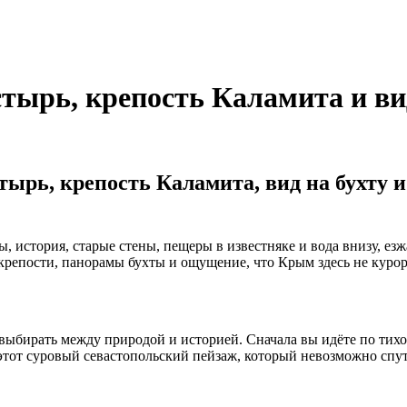
рь, крепость Каламита и вид 
ырь, крепость Каламита, вид на бухту и
 история, старые стены, пещеры в известняке и вода внизу, езжа
 крепости, панорамы бухты и ощущение, что Крым здесь не куро
выбирать между природой и историей. Сначала вы идёте по тихой
 этот суровый севастопольский пейзаж, который невозможно спут