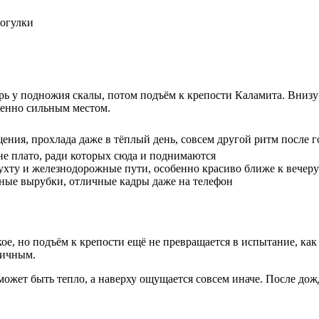
рогулки
ь у подножия скалы, потом подъём к крепости Каламита. Внизу а
бенно сильным местом.
ния, прохлада даже в тёплый день, совсем другой ритм после г
е плато, ради которых сюда и поднимаются
хту и железнодорожные пути, особенно красиво ближе к вечеру
ьные вырубки, отличные кадры даже на телефон
е, но подъём к крепости ещё не превращается в испытание, как
ничным.
может быть тепло, а наверху ощущается совсем иначе. После дож