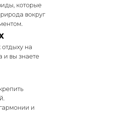
иды, которые
Природа вокруг
ментом.
х
к отдыху на
а и вы знаете
укрепить
й.
 гармонии и