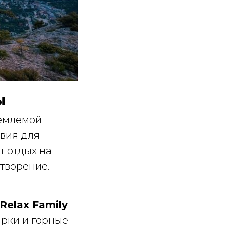
ы
ъемлемой
вия для
т отдых на
отворение.
Relax Family
арки и горные