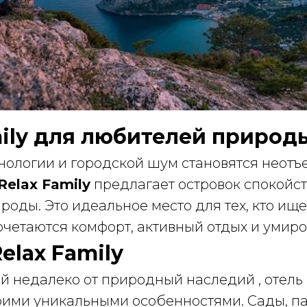
mily для любителей природ
хнологии и городской шум становятся неот
Relax Family
предлагает островок спокойст
оды. Это идеальное место для тех, кто ище
очетаются комфорт, активный отдых и умир
Relax Family
 недалеко от природный наследий , отель
воими уникальными особенностями. Сады, п