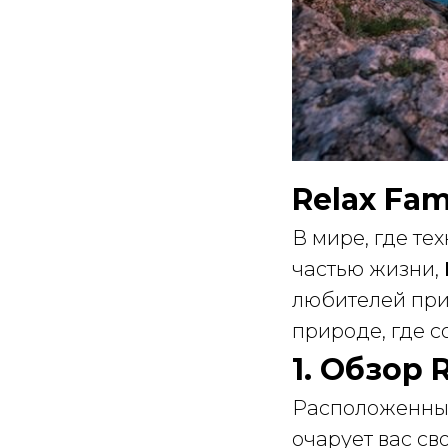
Relax Fa
В мире, где те
частью жизни,
любителей прир
природе, где с
1. Обзор 
Расположенный
очарует вас с