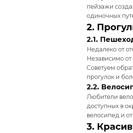
пейзажи создаю
одиночных пут
2. Прогу
2.1. Пешех
Недалеко от о
Независимо от 
Советуем обра
прогулок и бо
2.2. Велос
Любители вело
доступных в ок
велосипед и от
3. Краси