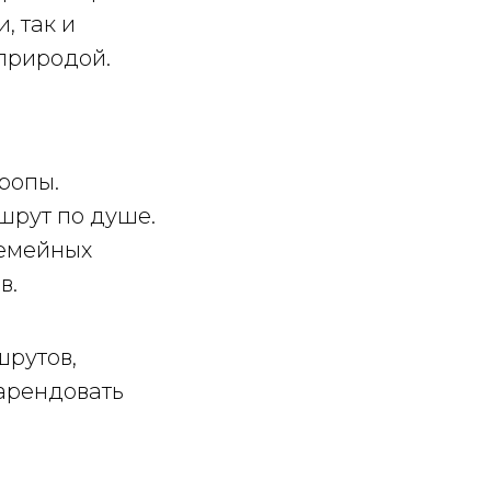
, так и
природой.
ропы.
шрут по душе.
семейных
в.
шрутов,
арендовать