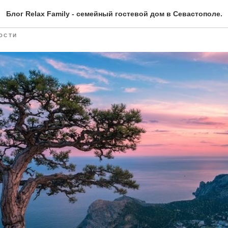
amily для любителей при
Блог Relax Family - семейный гостевой дом в Севастополе.
ОСТИ