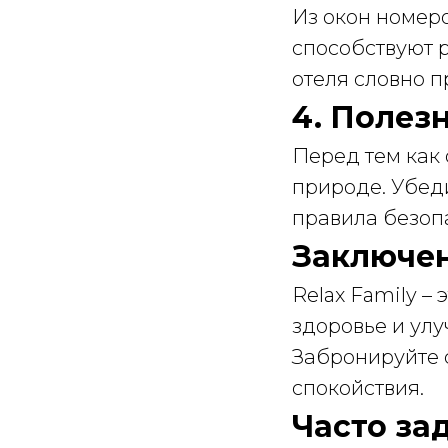
Из окон номер
способствуют 
отеля словно п
4. Полез
Перед тем как 
природе. Убеди
правила безопа
Заключе
Relax Family – 
здоровье и ул
Забронируйте с
спокойствия.
Часто за