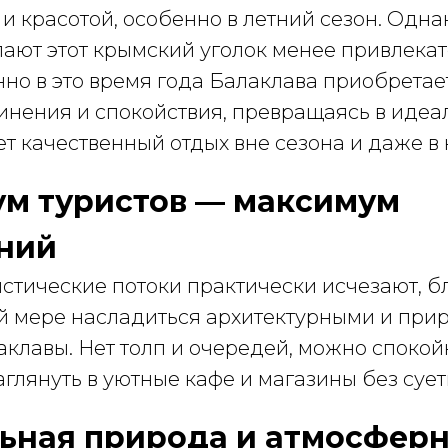
и красотой, особенно в летний сезон. Однак
лают этот крымский уголок менее привлека
нно в это время года Балаклава приобретае
инения и спокойствия, превращаясь в идеа
щет качественный отдых вне сезона и даже в
ум туристов — максимум
ний
истические потоки практически исчезают, б
й мере насладиться архитектурными и пр
клавы. Нет толп и очередей, можно спокой
глянуть в уютные кафе и магазины без сует
льная природа и атмосфер