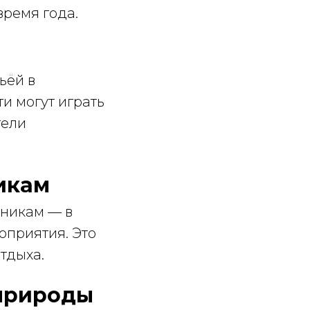
время года.
ьёй в
и могут играть
тели
икам
дникам — в
оприятия. Это
тдыха.
 природы