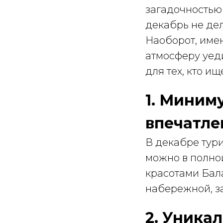
загадочностью 
декабрь не де
Наоборот, име
атмосферу уед
для тех, кто и
1. Миним
впечатле
В декабре тур
можно в полно
красотами Бала
набережной, за
2. Уника