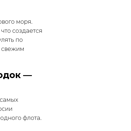
вого моря.
 что создается
лять по
 свежим
одок —
 самых
рсии
одного флота.