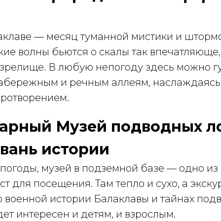
аклаве — месяц туманной мистики и штормо
ие волны бьются о скалы так впечатляюще,
зрелище. В любую непогоду здесь можно гу
абережным и речным аллеям, наслаждаясь
иротворением.
дарный Музей подводных л
авань истории
погоды, музей в подземной базе — одно из
т для посещения. Там тепло и сухо, а экску
 военной истории Балаклавы и тайнах подв
дет интересен и детям, и взрослым.