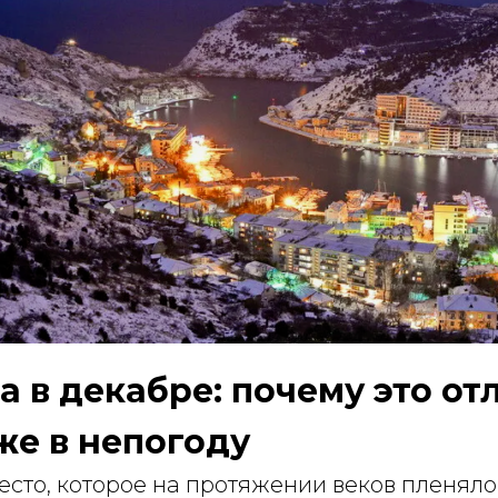
а в декабре: почему это от
же в непогоду
сто, которое на протяжении веков пленяло