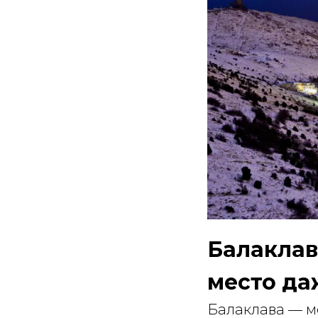
Балаклав
место да
Балаклава — ме