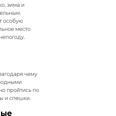
о, зима и
тельным.
т особую
льное место
 непогоду.
лагодаря чему
иродными
но пройтись по
ы и спешки.
ные