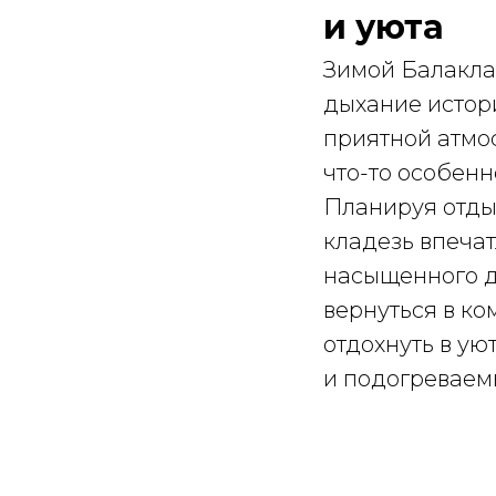
и уюта
Зимой Балакла
дыхание истори
приятной атмос
что-то особенн
Планируя отдых
кладезь впечат
насыщенного д
вернуться в ко
отдохнуть в ую
и подогреваем