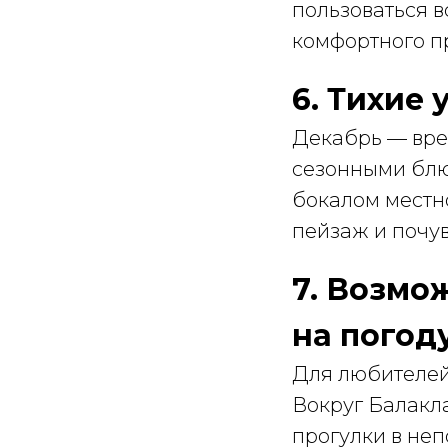
пользоваться 
комфортного п
6. Тихие
Декабрь — вре
сезонными блю
бокалом местн
пейзаж и почув
7. Возмо
на погод
Для любителей 
Вокруг Балакл
прогулки в не