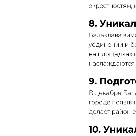
окрестностям, 
8. Уника
Балаклава зимо
уединении и бе
на площадках и
наслаждаются 
9. Подго
В декабре Бал
городе появля
делает район 
10. Уник