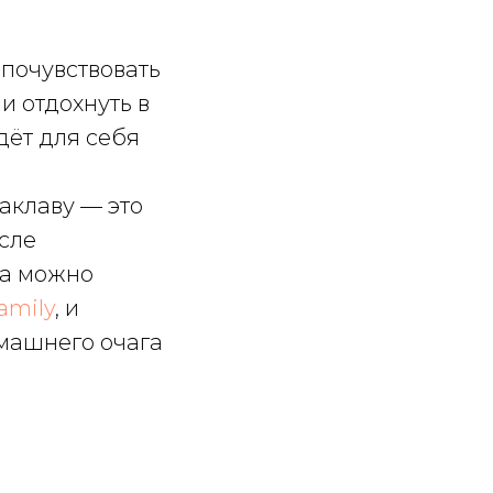
почувствовать
и отдохнуть в
дёт для себя
аклаву — это
осле
да можно
amily
, и
омашнего очага