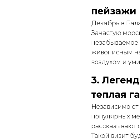
пейзажи
Декабрь в Бал
Зачастую морск
незабываемое 
живописным н
воздухом и ум
3. Леген
теплая г
Независимо от 
популярных мес
рассказывают о
Такой визит бу