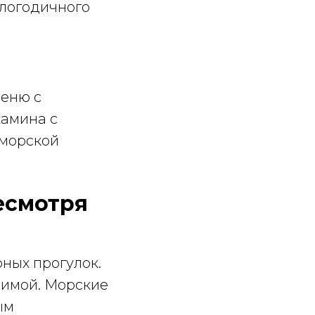
глогодичного
меню с
камина с
 морской
есмотря
рных прогулок.
зимой. Морские
ым