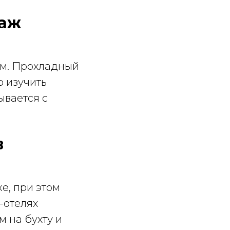
раж
ом. Прохладный
о изучить
ывается с
в
е, при этом
-отелях
 на бухту и