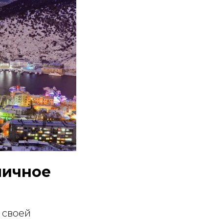
личное
 своей