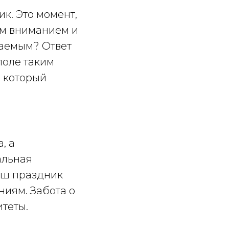
к. Это момент,
ым вниманием и
ваемым? Ответ
поле таким
, который
, а
альная
аш праздник
иям. Забота о
теты.