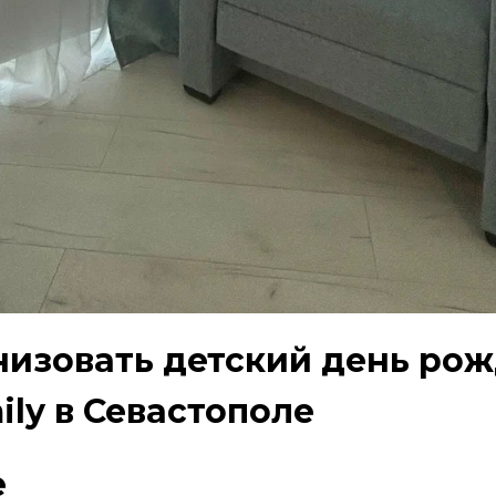
низовать детский день рож
ily в Севастополе
е