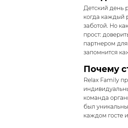
Детский день р
когда каждый 
заботой. Но ка
прост: довери
партнером для
запомнится ка
Почему с
Relax Family п
индивидуальны
команда орган
был уникальны
каждом госте 