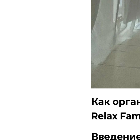
Как орга
Relax Fam
Введени