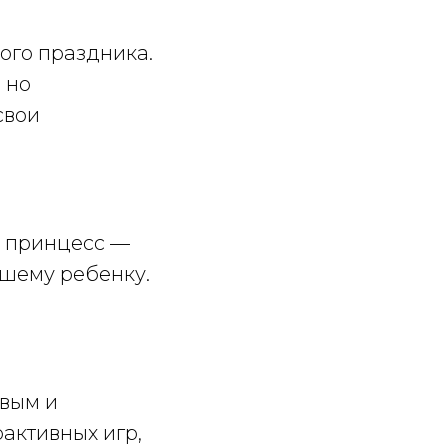
ого праздника.
 но
свои
о принцесс —
ашему ребенку.
ивым и
активных игр,