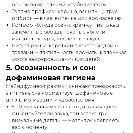
— ваш эмоциональный «стабилизатор».
Тёплые профили: корица, ваниль, цитрус,
имбирь — в чае, выпечке или аромасвечах.
Комфорт-блюда осени: крем-суп из тыквы,
запечённые овощи, печёные яблоки —
мягкие текстуры, медленные вкусы.
Ритуал рынка: короткий визит за мёдом и
травами — тактильность, ароматы, маленькая
«охота за сокровищами» для детей.
5. Осознанность и сон:
дофаминовая гигиена
Майндфулнес-практики снижают тревожность,
а гигиена сна нормализует дофаминовые
циклы мотивации и удовольствия.
5–10 минут внимательного дыхания днём:
фиксируйте три звука, три запаха, три
визуальные детали — мозг «прикрепляет»
вас к моменту.