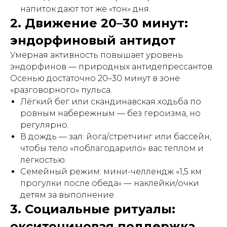
напиток дают тот же «тон» дня.
2. Движение 20–30 минут:
эндорфиновый антидот
Умерная активность повышает уровень
эндорфинов — природных антидепрессантов.
Осенью достаточно 20–30 минут в зоне
«разговорного» пульса.
Лёгкий бег или скандинавская ходьба по
ровным набережным — без героизма, но
регулярно.
В дождь — зал: йога/стретчинг или бассейн,
чтобы тело «поблагодарило» вас теплом и
лёгкостью.
Семейный режим: мини-челлендж «1,5 км
прогулки после обеда» — наклейки/очки
детям за выполнение.
3. Социальные ритуалы:
окситоциновая поддержка