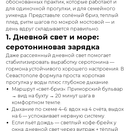
обоснованных практик, которые работают и
для одиночной прогулки, и для семейного
уикенда. Представьте: солёный бриз, теплый
плед, ритм шагов по мокрой мостовой — и
день вдруг складывается правильно.
1. Дневной свет и море:
серотониновая зарядка
Даже рассеянный дневной свет помогает
стабилизировать выработку серотонина —
гормона устойчивого хорошего настроения. В
Севастополе формула проста: короткая
прогулка у воды плюс глубокое дыхание.
Маршрут «свет-бриз»: Приморский бульвар
→ вид на бухту → 20 минут шага в
комфортном темпе.
Дыхание по схеме 4–6: вдох на 4 счёта, выдох
на 6 — успокаивает нервную систему.
Если льёт дождь — светлый кофе-брейк у
окна: дневной свет через витраж + тёплый