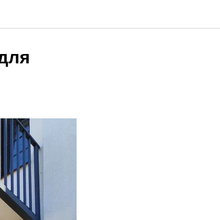
 для
е