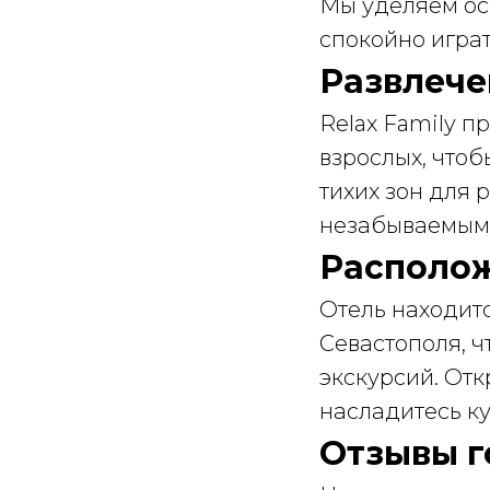
Мы уделяем ос
спокойно играт
Развлече
Relax Family 
взрослых, чтоб
тихих зон для 
незабываемым
Располож
Отель находитс
Севастополя, ч
экскурсий. От
насладитесь ку
Отзывы г