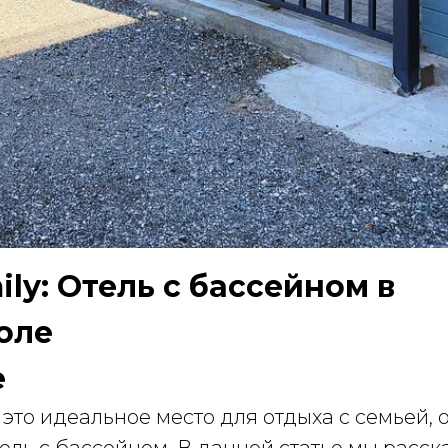
ily: Отель с бассейном в
оле
е
это идеальное место для отдыха с семьей, 