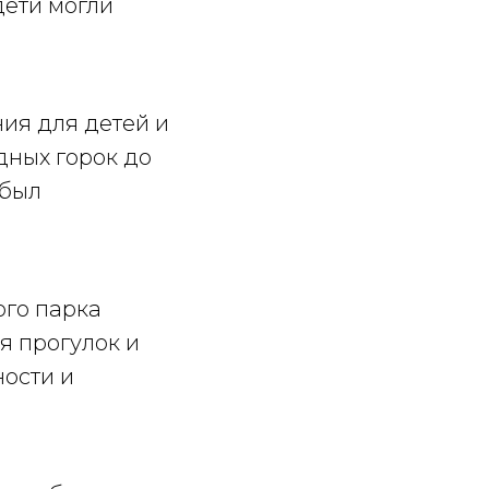
дети могли
ия для детей и
дных горок до
 был
ого парка
я прогулок и
ности и