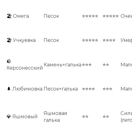
🏖 Омега
Песок
⭐⭐⭐⭐⭐
⭐⭐⭐⭐⭐
Оче
🏖 Учкуевка
Песок
⭐⭐⭐⭐⭐
⭐⭐⭐⭐
Уме
🪨
Камень+галька
⭐⭐⭐
⭐⭐
Мал
Херсонесский
🌲 Любимовка
Песок+галька
⭐⭐⭐⭐
⭐⭐⭐
Мал
Яшмовая
Сил
💎 Яшмовый
⭐⭐
⭐⭐
галька
(лет