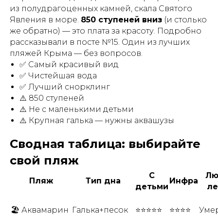
из полудрагоценных камней, скала Святого
Явления в море.
850 ступеней вниз
(и столько
же обратно) — это плата за красоту. Подробно
рассказывали в посте №15. Один из лучших
пляжей Крыма — без вопросов.
✅ Самый красивый вид
✅ Чистейшая вода
✅ Лучший снорклинг
⚠️ 850 ступеней
⚠️ Не с маленькими детьми
⚠️ Крупная галька — нужны аквашузы
Сводная таблица: выбирайте
свой пляж
С
Лю
Пляж
Тип дна
Инфра
детьми
ле
🏖 Аквамарин
Галька+песок
⭐⭐⭐⭐⭐
⭐⭐⭐⭐
Уме