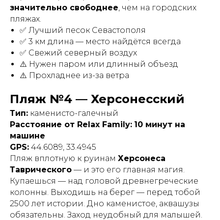
значительно свободнее
, чем на городских
пляжах.
✅ Лучший песок Севастополя
✅ 3 км длина — место найдётся всегда
✅ Свежий северный воздух
⚠️ Нужен паром или длинный объезд
⚠️ Прохладнее из-за ветра
Пляж №4 — Херсонесский
Тип:
каменисто-галечный
Расстояние от Relax Family:
10 минут на
машине
GPS:
44.6089, 33.4945
Пляж вплотную к руинам
Херсонеса
Таврического
— и это его главная магия.
Купаешься — над головой древнегреческие
колонны. Выходишь на берег — перед тобой
2500 лет истории. Дно каменистое, аквашузы
обязательны. Заход неудобный для малышей.