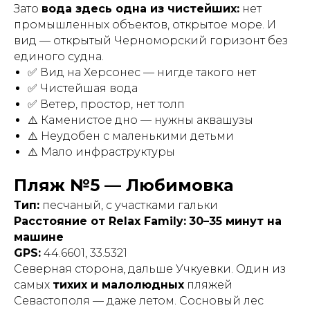
Зато
вода здесь одна из чистейших:
нет
промышленных объектов, открытое море. И
вид — открытый Черноморский горизонт без
единого судна.
✅ Вид на Херсонес — нигде такого нет
✅ Чистейшая вода
✅ Ветер, простор, нет толп
⚠️ Каменистое дно — нужны аквашузы
⚠️ Неудобен с маленькими детьми
⚠️ Мало инфраструктуры
Пляж №5 — Любимовка
Тип:
песчаный, с участками гальки
Расстояние от Relax Family:
30–35 минут на
машине
GPS:
44.6601, 33.5321
Северная сторона, дальше Учкуевки. Один из
самых
тихих и малолюдных
пляжей
Севастополя — даже летом. Сосновый лес