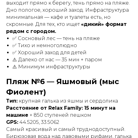
выходит прямо к берегу, тень прямо на пляже.
Дно пологое, хороший заход. Инфраструктура
минимальная — кафе и туалеты есть, но
скромные. Для тех, кто ищет
«дикий» формат
рядом с городом.
✅ Сосновый лес — тень на пляже
✅ Тихо и немноголюдно
✅ Хороший заход для детей
⚠️ Далеко от нас — 35 мин + паром
⚠️ Минимум инфраструктуры
Пляж №6 — Яшмовый (мыс
Фиолент)
Тип:
крупная галька из яшмы и сердолика
Расстояние от Relax Family:
15 минут на
машине
+ 850 ступеней пешком
GPS:
44.5205, 33.5062
Самый красивый и самый труднодоступный.
Бирюзовая вода над лавовыми рифами, галька