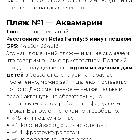
каждого пляжа свой характер. Мы съездили на
все шесть и написали честно.
Пляж №1 — Аквамарин
Тип:
галечно-песчаный
Расстояние от Relax Family:
5 минут пешком
GPS:
44.5667, 33.4518
Это наш домашний пляж — и мы не скрываем,
что говорим о нём с пристрастием. Пологий
заход в воду делает его
одним из лучших для
детей
в Севастополе: глубина нарастает
постепенно, можно зайти далеко и оставаться
по пояс. Дно смешанное — мелкая галька и
песок, аквашузы не обязательны, но
желательны. Летом работают кафе, туалеты,
прокат. В апреле — спокойно и свободно.
✅ 5 мин пешком от нас
✅ Пологий заход, отлично с детьми
✅ Инфраструктура летом
✅ Не переполнен даже в сезон