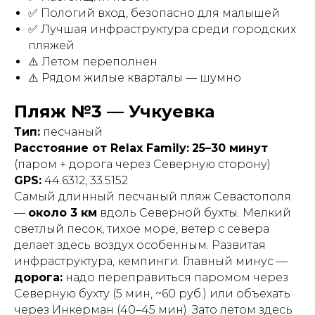
✅ Пологий вход, безопасно для малышей
✅ Лучшая инфраструктура среди городских
пляжей
⚠️ Летом переполнен
⚠️ Рядом жилые кварталы — шумно
Пляж №3 — Учкуевка
Тип:
песчаный
Расстояние от Relax Family:
25–30 минут
(паром + дорога через Северную сторону)
GPS:
44.6312, 33.5152
Самый длинный песчаный пляж Севастополя
—
около 3 км
вдоль Северной бухты. Мелкий
светлый песок, тихое море, ветер с севера
делает здесь воздух особенным. Развитая
инфраструктура, кемпинги. Главный минус —
дорога:
надо переправиться паромом через
Северную бухту (5 мин, ~60 руб.) или объехать
через Инкерман (40–45 мин). Зато летом здесь