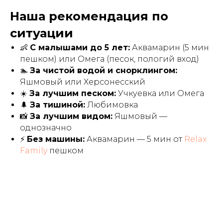
Наша рекомендация по
ситуации
👶
С малышами до 5 лет:
Аквамарин (5 мин
пешком) или Омега (песок, пологий вход)
🏊
За чистой водой и снорклингом:
Яшмовый или Херсонесский
☀️
За лучшим песком:
Учкуевка или Омега
🌲
За тишиной:
Любимовка
📸
За лучшим видом:
Яшмовый —
однозначно
⚡
Без машины:
Аквамарин — 5 мин от
Relax
Family
пешком