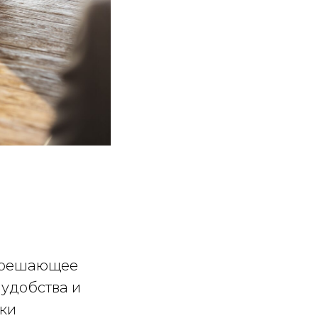
т решающее
 удобства и
дки