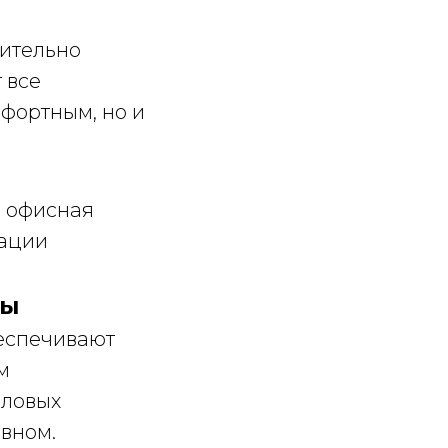
чительно
 все
фортным, но и
: офисная
зации
ты
беспечивают
м
еловых
авном.