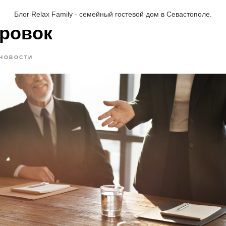
mily для деловых поездо
Блог Relax Family - семейный гостевой дом в Севастополе.
ровок
НОВОСТИ