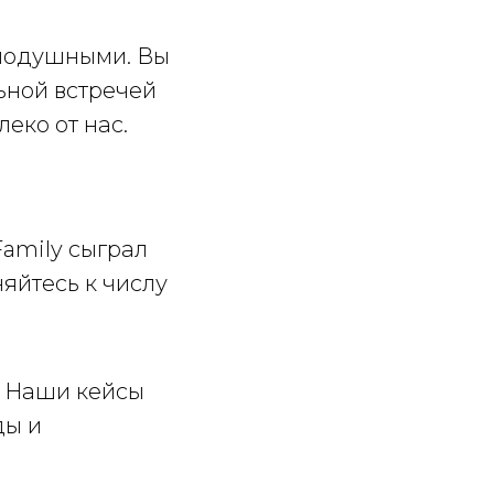
внодушными. Вы
ьной встречей
еко от нас.
Family сыграл
яйтесь к числу
. Наши кейсы
ды и