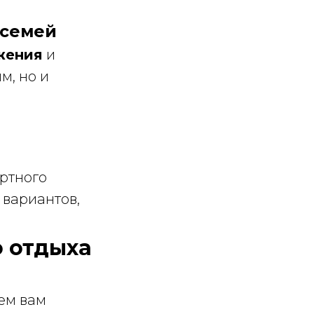
 семей
жения
и
м, но и
ртного
 вариантов,
о отдыха
ем вам