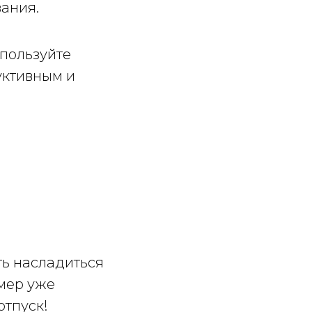
ания.
спользуйте
уктивным и
ь насладиться
омер уже
отпуск!