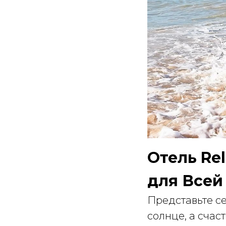
Отель Rel
для Всей
Представьте с
солнце, а счас