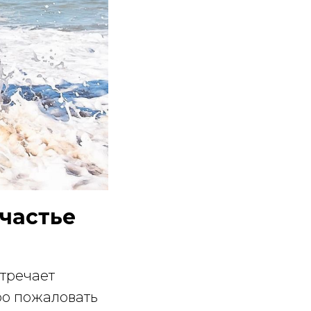
Счастье
стречает
ро пожаловать