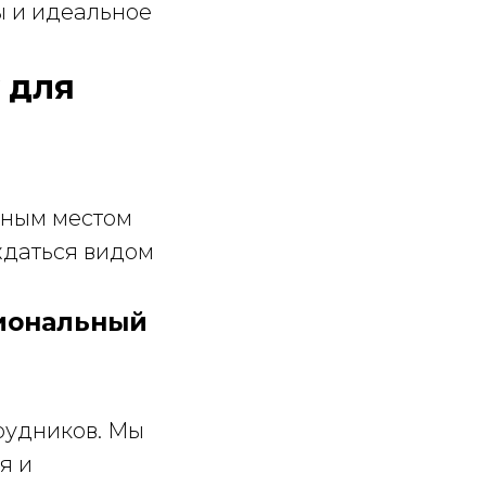
ы и идеальное
y для
ьным местом
ждаться видом
сиональный
рудников. Мы
я и