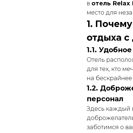
в
отель Relax 
место для нез
1. Почему
отдыха с
1.1. Удобн
Отель располо
для тех, кто м
на бескрайнее
1.2. Добро
персонал
Здесь каждый г
доброжелатель
заботимся о ва