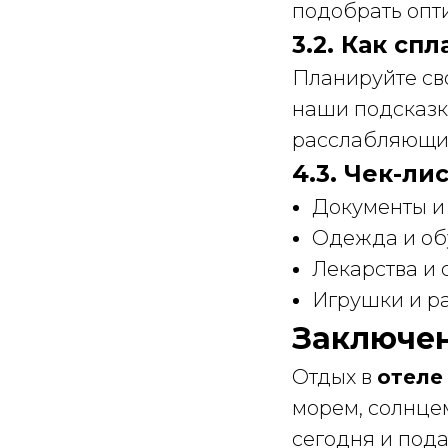
подобрать опт
3.2. Как сп
Планируйте сво
наши подсказк
расслабляющи
4.3. Чек-ли
Документы и
Одежда и об
Лекарства и 
Игрушки и р
Заключе
Отдых в
отеле 
морем, солнце
сегодня и под